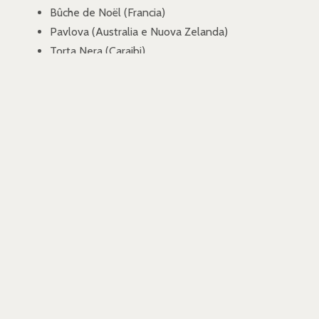
Bûche de Noël (Francia)
Pavlova (Australia e Nuova Zelanda)
Torta Nera (Caraibi)
Lebkuchen (Germania)
Biscotti Linzer (Austria)
Gingerbread men (Nord Europa e Stati Uniti)
DOLCI NATALIZI FRIULANI
Oggi riprendiamo il nostro viaggio alla scoperta delle
ricette tradizionali del Natale nelle regioni d’Italia. La
tappa di oggi ci porta in Friuli Venezia Giulia, una regione
con una tradizione culinaria antica e variegata, influenzata
sia dalle altre regioni del nord Italia, che da Austria e
Ungheria.