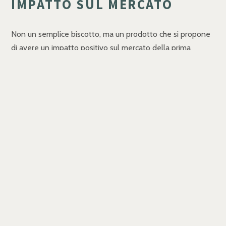
IMPATTO SUL MERCATO
Non un semplice biscotto, ma un prodotto che si propone
di avere un impatto positivo sul mercato della prima
colazione, un momento fatto di rituali che si ripetono
mattina dopo mattina, che in Italia vale 6,8 miliardi di euro.
All’interno del segmento, in crescita a valore del 12,6%, i
biscotti, infatti, rappresentano la categoria più importante
con un 27,6% a valore, seguiti da merendine (22%) e
frutta secca (17%).
La novità si inserisce proprio nel segmento dei biscotti che
ha un valore di 1,78 miliardi di euro (al netto dei biscotti
all’uovo) ed è la categoria con la più grande crescita nel
breve periodo (+16,3%).