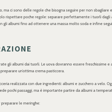
o, ma ci sono delle regole che bisogna seguire per non sbagliare e
lo rispettare poche regole: separare perfettamente i tuorli dagli al
gli albumi fino ad ottenere una massa molto soda e infine seguire 
RAZIONE
ate gli albumi dai tuorli. Le uova dovranno essere freschissime e 
er preparare un’ottima crema pasticcera.
ria realizzata con due ingredienti: albumi e zucchero a velo. Oggi
ichiede pochi passaggi, ma è importante partire da albumi a temper
er preparare le meringhe: