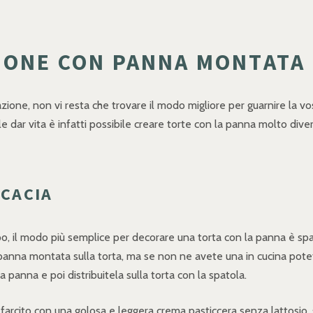
ZIONE CON PANNA MONTATA
one, non vi resta che trovare il modo migliore per guarnire la vost
e dar vita è infatti possibile creare torte con la panna molto divers
ICACIA
o, il modo più semplice per decorare una torta con la panna è spa
 panna montata sulla torta, ma se non ne avete una in cucina potete
 panna e poi distribuitela sulla torta con la spatola.
farcito con una golosa e leggera crema pasticcera senza lattosio, 