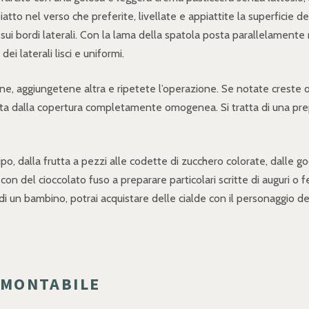
 piatto nel verso che preferite, livellate e appiattite la superfici
sui bordi laterali. Con la lama della spatola posta parallelamente ri
i laterali lisci e uniformi.
bene, aggiungetene altra e ripetete l’operazione. Se notate creste 
torta dalla copertura completamente omogenea. Si tratta di una prep
o, dalla frutta a pezzi alle codette di zucchero colorate, dalle goc
con del cioccolato fuso a preparare particolari scritte di auguri o f
i un bambino, potrai acquistare delle cialde con il personaggio dei
RAMONTABILE