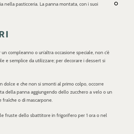
ia nella pasticceria. La panna montata, con i suoi
RI
r un compleanno o un’altra occasione speciale, non c’è
e e semplice da utilizzare; per decorare i dessert si
n dolce e che non si smonti al primo colpo, occorre
nuta della panna aggiungendo dello zucchero a velo o un
e fraîche o di mascarpone.
 fruste dello sbattitore in frigorifero per 1 ora o nel