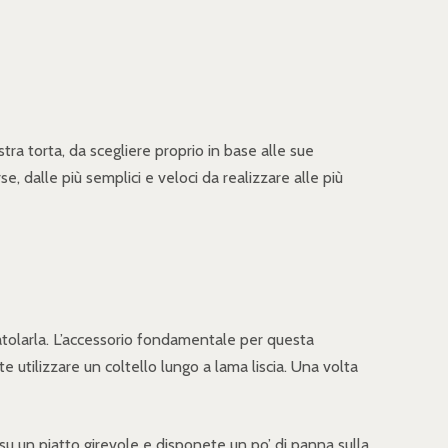
ra torta, da scegliere proprio in base alle sue
e, dalle più semplici e veloci da realizzare alle più
tolarla. L’accessorio fondamentale per questa
 utilizzare un coltello lungo a lama liscia. Una volta
su un piatto girevole e disponete un po’ di panna sulla