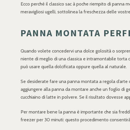
Ecco perché il classico sac à poche riempito di panna mo
meravigliosi ugelli, sottolinea la freschezza delle vostr
PANNA MONTATA PERFE
Quando volete concedervi una dolce golosità o sorprend
niente di meglio di una classica e intramontabile torta 
può usare quella dolcificata oppure quella al naturale.
Se desiderate fare una panna montata a regola d’arte co
aggiungere alla panna da montare anche un foglio di gel
cucchiaino di latte in polvere. Se il risultato dovesse
Per montare bene la panna è importante che sia fredda; qu
freezer per 30 minuti: questo procedimento consentirà 