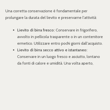
Una corretta conservazione è fondamentale per
prolungare la durata del lievito e preservarne l'attività:
Lievito di birra fresco:
Conservare in frigorifero,
avvolto in pellicola trasparente o in un contenitore
ermetico. Utilizzare entro pochi giorni dall'acquisto.
Lievito di birra secco attivo e istantaneo:
Conservare in un luogo fresco e asciutto, lontano
da fonti di calore e umidità. Una volta aperto,
trasferire il lievito in un contenitore ermetico e
conservare in frigorifero.
ALTERNATIVE AL LIEVITO
SCADUTO