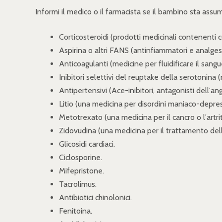
Informi il medico o il farmacista se il bambino sta ass
Corticosteroidi (prodotti medicinali contenenti c
Aspirina o altri FANS (antinfiammatori e analgesi
Anticoagulanti (medicine per fluidificare il sang
Inibitori selettivi del reuptake della serotonina
Antipertensivi (Ace-inibitori, antagonisti dell'angi
Litio (una medicina per disordini maniaco-depres
Metotrexato (una medicina per il cancro o l'artr
Zidovudina (una medicina per il trattamento del
Glicosidi cardiaci.
Ciclosporine.
Mifepristone.
Tacrolimus.
Antibiotici chinolonici.
Fenitoina.