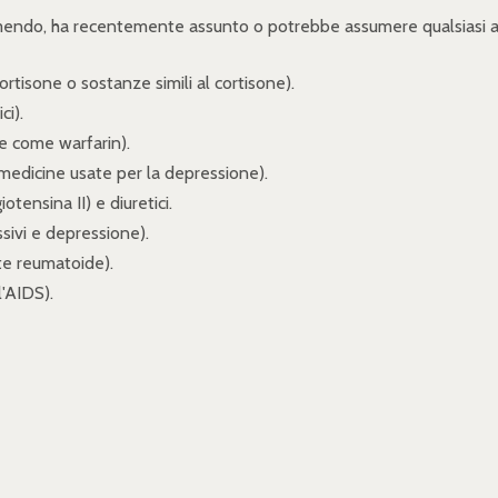
umendo, ha recentemente assunto o potrebbe assumere qualsiasi alt
ortisone o sostanze simili al cortisone).
ci).
ue come warfarin).
 (medicine usate per la depressione).
otensina II) e diuretici.
sivi e depressione).
ite reumatoide).
l'AIDS).