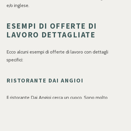
e/o inglese.
ESEMPI DI OFFERTE DI
LAVORO DETTAGLIATE
Ecco alcuni esempi di offerte di lavoro con dettagli
specifici:
RISTORANTE DAI ANGIOI
Il ristorante Dai Angioi cerca un cuoco. Sono molto
conosciuti per la pizza e vorrebbero aumentare con pranzi
veloci e la sera pochi piati carne e pesce. Se il cuoco vuole
venire con un aiuto cuoco nell' appartamento a
disposizione c’è posto per due persone.