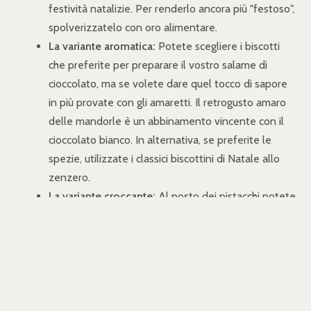
festività natalizie. Per renderlo ancora più "festoso",
spolverizzatelo con oro alimentare.
La variante aromatica:
Potete scegliere i biscotti
che preferite per preparare il vostro salame di
cioccolato, ma se volete dare quel tocco di sapore
in più provate con gli amaretti. Il retrogusto amaro
delle mandorle è un abbinamento vincente con il
cioccolato bianco. In alternativa, se preferite le
spezie, utilizzate i classici biscottini di Natale allo
zenzero.
La variante croccante:
Al posto dei pistacchi potete
utilizzare anche altra frutta secca, come mandorle,
nocciole e noci. Potete tritare tutto
grossolanamente e aggiungere al composto oppure
potete preparare una sorta di croccante con il
caramello, spezzettarlo e aggiungerlo al composto
di cioccolato e burro.