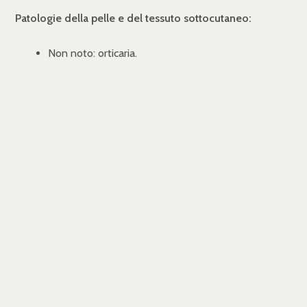
Patologie della pelle e del tessuto sottocutaneo:
Non noto: orticaria.
Gli studi clinici e la sorveglianza post-marketing con
cloperastina non hanno evidenziato differenze rilevanti
per natura, frequenza, gravità e reversibilità delle reazioni
avverse tra popolazione adulta e pediatrica.
"Segnalazione delle reazioni avverse sospette. La
segnalazione delle reazioni avverse sospette che si
verificano dopo l'autorizzazione del medicinale è
importante, in quanto permette un monitoraggio continuo
del rapporto beneficio/rischio del medicinale.
GRAVIDANZA E