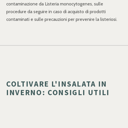
contaminazione da Listeria monocytogenes, sulle
procedure da seguire in caso di acquisto di prodotti
contaminati e sulle precauzioni per prevenire la listeriosi.
COLTIVARE L'INSALATA IN
INVERNO: CONSIGLI UTILI
Consigli dettagliati su come coltivare l'insalata in inverno,
dalle varietà adatte alle tecniche di protezione dal freddo
e alla preparazione del terreno.