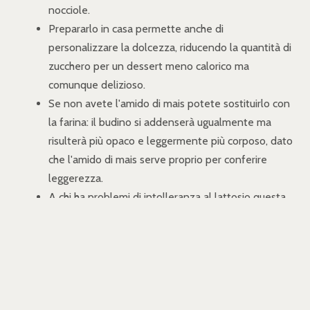
nocciole.
Prepararlo in casa permette anche di
personalizzare la dolcezza, riducendo la quantità di
zucchero per un dessert meno calorico ma
comunque delizioso.
Se non avete l'amido di mais potete sostituirlo con
la farina: il budino si addenserà ugualmente ma
risulterà più opaco e leggermente più corposo, dato
che l'amido di mais serve proprio per conferire
leggerezza.
A chi ha problemi di intolleranza al lattosio questa
ricetta del budino al cacao facile può essere molto
utile, poiché il latte vaccino si può sostituire senza
problemi con un latte vegetale, come il latte di riso
o di soia, senza pregiudicarne la riuscita.