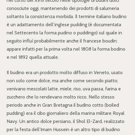
nel corso del XVIII secolo nelle tipologie di budini dolci
conosciute oggi, mantenendo dei prodotti di salumeria
soltanto la consistenza morbida. Il termine italiano budino
è un adattamento dell’inglese pudding (è documentata
nel Settecento la forma pudino o puddingo) sul quale in
seguito influì probabilmente anche il francese boudin:
appare infatti per la prima volta nel 1808 la forma bodino
e nel 1892 quella attuale.
Il budino era un prodotto molto diffuso in Veneto, usato
non solo come dolce, ma anche come secondo piatto;
venivano mescolati latte, miele, riso, uva passa, farina e
zucchero che lo rendevano molto ricco. Nello stesso
periodo anche in Gran Bretagna il budino cotto (boiled
pudding) era il cibo giornaliero della marina militare Royal
Navy. Un antico dolce persiano, il Shol El-Zard, realizzato
per la festa dell’Imam Hussein è un altro tipo di budino