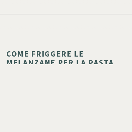
COME FRIGGERE LE
MELANZANE PER LA PASTA
ALLA NORMA: LA RICETTA
TRADIZIONALE SICILIANA
Scopri come friggere le melanzane alla perfezione per
preparare un'autentica pasta alla Norma siciliana. Segreti,
consigli e ingredienti per un piatto indimenticabile.