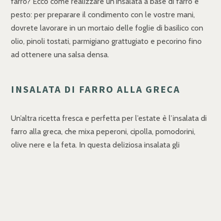
farro? Ecco come realizzare un’insalata a base di farro e
pesto: per preparare il condimento con le vostre mani,
dovrete lavorare in un mortaio delle foglie di basilico con
olio, pinoli tostati, parmigiano grattugiato e pecorino fino
ad ottenere una salsa densa.
INSALATA DI FARRO ALLA GRECA
Un’altra ricetta fresca e perfetta per l’estate è l’insalata di
farro alla greca, che mixa peperoni, cipolla, pomodorini,
olive nere e la feta. In questa deliziosa insalata gli
elementi del condimento sono tutti utilizzati a crudo.
INSALATA DI FARRO CON
MOZZARELLINE E VERDURE