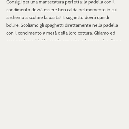
Consigli per una mantecatura perfetta: la padella con il
condimento dovrà essere ben calda nel momento in cui
andremo a scolare la pasta!! Il sughetto dovrà quindi
bollire. Scoliamo gli spaghetti direttamente nella padella
con il condimento a metà della loro cottura. Giriamo ed
amalgamiamo il tutto continuamente, a fiamma viva, fino a
quando, l’acqua di cottura non si sarà asciugata e l’amido
della pasta avrà creato una cremina densa. In questo
modo, il condimento sarà perfettamente legato con la
pasta che avrà terminato la sua cottura, direttamente
nell’acqua delle vongole.
Infine aggiungete gli ultimi 30 secondi di cottura le
vongole e i pomodorini messi da parte, mantecate insieme
e insaporite. Gli ultimi 30 secondi aggiungete le vongole
con e senza guscio, mantecate pochi secondi assicuratevi
che il piatto sia cremoso.