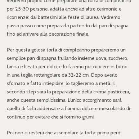
vedremo proprio come preparare una torta di compleanno
per 25-30 persone, adatta anche ad altre cerimonie e
ricorrenze: dai battesimi alle feste di laurea. Vedremo
passo passo come prepararla partendo dal pan di spagna
fino ad arrivare alla decorazione finale.
Per questa golosa torta di compleanno prepareremo un
semplice pan di spagna frullando insieme uova, zucchero,
farina e lievito per dolci, e lo faremo poi cuocere in forno
in una teglia rettangolare da 32×22 cm. Dopo averlo
sfornato e fatto intiepidire, lo taglieremo a metà. Il
secondo step sarà la preparazione della crema pasticcera,
anche questa semplicissima. L’unico accorgimento sarà
quello di farla addensare a fiamma dolce e mescolando di
continuo per evitare che si formino grumi.
Poi non ci resterà che assemblare la torta: prima però