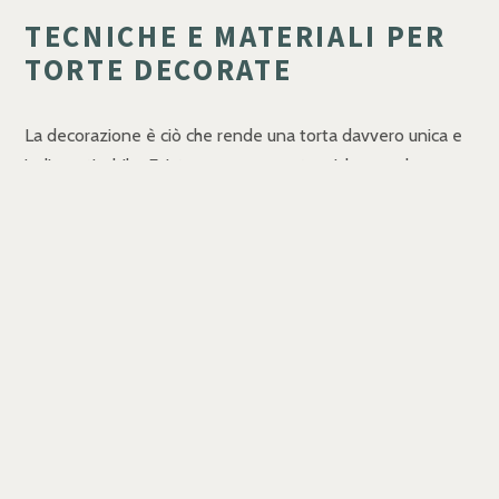
TECNICHE E MATERIALI PER
TORTE DECORATE
La decorazione è ciò che rende una torta davvero unica e
indimenticabile. Esistono numerose tecniche per decorare
una torta, da quelle più semplici a quelle più elaborate, che
permettono di dare libero sfogo alla creatività. Una delle
tecniche più popolari è l'uso della pasta di zucchero, un
materiale versatile che consente di creare coperture lisce
e dettagli tridimensionali come fiori, figure o scritte
personalizzate.
Un'altra tecnica molto apprezzata è quella della crema al
burro o del frosting, perfetta per realizzare decorazioni a
base di spumoni, fiori o motivi a spirale. Questa tecnica è
particolarmente adatta per chi ama le torte soffici e