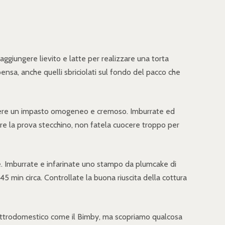
 aggiungere lievito e latte per realizzare una torta
ispensa, anche quelli sbriciolati sul fondo del pacco che
ad avere un impasto omogeneo e cremoso. Imburrate ed
re la prova stecchino, non fatela cuocere troppo per
latte. Imburrate e infarinate uno stampo da plumcake di
5 min circa. Controllate la buona riuscita della cottura
n elettrodomestico come il Bimby, ma scopriamo qualcosa