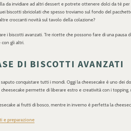
nulla da invidiare ad altri dessert e potrete ottenere dolci da tè p
i biscotti sbriciolati che spesso troviamo sul fondo del pacchetto?
ltre croccanti novità sul tavolo della colazione?
re i biscotti avanzati. Tre ricette che possono fare di una pausa da
on gli altri.
SE DI BISCOTTI AVANZATI
aputo conquistare tutti i mondi. Oggi la cheesecake è uno dei dolci
cheesecake permette di liberare estro e creatività con i topping,
secake ai frutti di bosco, mentre in inverno è perfetta la cheesec
i e preparazione