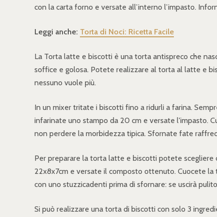
con la carta forno e versate all’interno l’impasto. Info
Leggi anche:
Torta di Noci: Ricetta Facile
La Torta latte e biscotti è una torta antispreco che nasce
soffice e golosa. Potete realizzare al torta al latte e bis
nessuno vuole più.
In un mixer tritate i biscotti fino a ridurli a farina.
infarinate uno stampo da 20 cm e versate l'impasto. Cu
non perdere la morbidezza tipica. Sfornate fate raffre
Per preparare la torta latte e biscotti potete scegliere d
22x8x7cm e versate il composto ottenuto. Cuocete la tort
con uno stuzzicadenti prima di sfornare: se uscirà pulito
Si può realizzare una torta di biscotti con solo 3 ingre