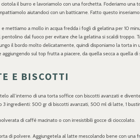
 ciotola il burro e lavoriamolo con una forchetta. Foderiamo una to
compattiamolo aiutandoci con un batticarne. Fatto questo inseriamo i
e mettiamo a mollo in acqua fredda i fogli di gelatina per 10 min
il pentolino dal fuoco per evitare che la gelatina si scaldi troppo.
 lungo il bordo molto delicatamente, quindi disponiamo la torta in 
lce aggiungendo sul top frutta a piacere, da quella secca a quella di
TE E BISCOTTI
ovatelo all’interno di una torta soffice con biscotti avanzati e diven
 ingredienti: 500 gr di biscotti avanzati, 500 ml di latte, 1 bustina
lverata di caffè macinato o con irresistibili gocce di cioccolato.
sorta di polvere. Aggiungetela al latte mescolando bene con una fr