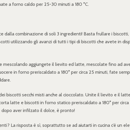
rnate a forno caldo per 25-30 minuti a 180 °C.
 dalla combinazione di soli 3 ingredienti! Basta frullare i biscotti,
cotti utilizzando gli avanzi di tutti i tipi di biscotti che avete in d
 Sempre mescolando aggiungete il lievito ed latte, mescolate fino 
ocere in forno preriscaldato a 180° per circa 25 minuti, fate semp
ddare.
ei biscotti secchi misti anche al cioccolato. Unite il lievito e il 
a latte e biscotti in forno statico preriscaldato a 180° per circa 4
 dopo aver infilzato il dolce, è pronto!
dienti? La risposta è sì, soprattutto se ad aiutarti in cucina c’è u