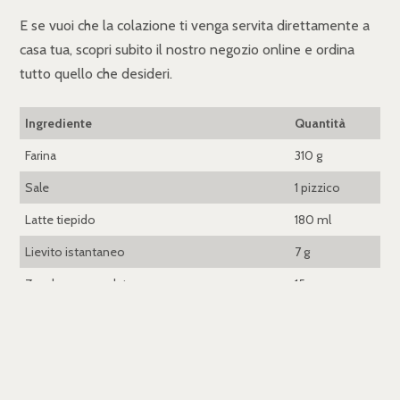
E se vuoi che la colazione ti venga servita direttamente a
casa tua, scopri subito il nostro negozio online e ordina
tutto quello che desideri.
Ingrediente
Quantità
Farina
310 g
Sale
1 pizzico
Latte tiepido
180 ml
Lievito istantaneo
7 g
Zucchero semolato
15 g
Uovo
1
Burro fuso
30 g
Crema al cioccolato spalmabile
150 g