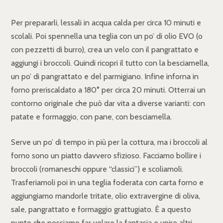
Per prepararli, lessali in acqua calda per circa 10 minuti e
scolali. Poi spennella una teglia con un po’ di olio EVO (o
con pezzetti di burro), crea un velo con il pangrattato e
aggiungi i broccoli. Quindi ricopri il tutto con la besciamella,
un po’ di pangrattato e del parmigiano. Infine inforna in
forno preriscaldato a 180° per circa 20 minuti. Otterrai un
contorno originale che può dar vita a diverse varianti: con
patate e formaggio, con pane, con besciamella.
Serve un po’ di tempo in più per la cottura, ma i broccoli al
forno sono un piatto davvero sfizioso. Facciamo bollire i
broccoli (romaneschi oppure “classici”) e scoliamoli.
Trasferiamoli poi in una teglia foderata con carta forno e
aggiungiamo mandorle tritate, olio extravergine di oliva,
sale, pangrattato e formaggio grattugiato. È a questo
punto che possiamo far volare la fantasia e unire altri