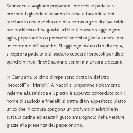
Se invece si vogliono preparare i broccoli in padella si
procede tagliando e lavando le cime e facendole poi
rosolare in una padella con olio extravergine di oliva caldo
per pochi minuti; se graditi, all’olio si possono aggiungere
aglio, peperoncino o pomodori secchi tagliati a strisce, per
un contorno più saporito. Si aggiunge poi un dito di acqua,
si copre la padella e si lasciano cuocere i broccoli per dieci-
quindici minuti, finché saranno teneri ma ancora croccanti.
In Campania, le cime di rapa sono dette in dialetto
“broccoli” o “friarielli”. A Napoli si preparano tipicamente
insieme alla salsiccia e il piatto è appunto conosciuto con il
nome di salsiccia e friarielli: si tratta di un appetitoso piatto
unico che in cottura sprigiona un profumo irresistibile in
tutta la cucina ed esalta il gusto amarognolo della verdure
grazie alla presenza del peperoncino.