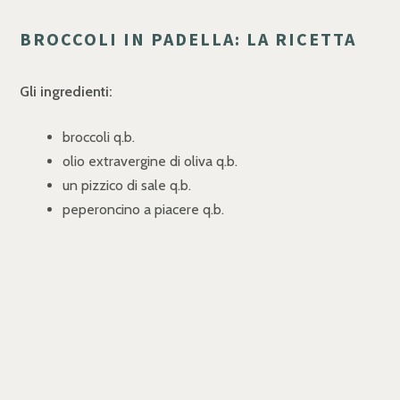
BROCCOLI IN PADELLA: LA RICETTA
Gli ingredienti:
broccoli q.b.
olio extravergine di oliva q.b.
un pizzico di sale q.b.
peperoncino a piacere q.b.
Procedimento:
Per cucinare i broccoli in padella per prima cosa
staccate delicatamente le cimette dal gambo,
sciacquate sotto l'acqua corrente o in una bacinella,
che vi darà modo di riciclare l'acqua (o usarla per
annaffiare!). Ricordate che anche il gambo può essere