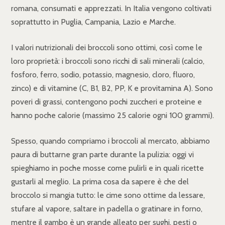
romana, consumati e apprezzati. In Italia vengono coltivati
soprattutto in Puglia, Campania, Lazio e Marche.
I valori nutrizionali dei broccoli sono ottimi, così come le
loro proprietà: i broccoli sono ricchi di sali minerali (calcio,
fosforo, ferro, sodio, potassio, magnesio, cloro, fluoro,
zinco) e di vitamine (C, B1, B2, PP, K e provitamina A). Sono
poveri di grassi, contengono pochi zuccheri e proteine e
hanno poche calorie (massimo 25 calorie ogni 100 grammi).
Spesso, quando compriamo i broccoli al mercato, abbiamo
paura di buttarne gran parte durante la pulizia: oggi vi
spieghiamo in poche mosse come pulirli e in quali ricette
gustarli al meglio. La prima cosa da sapere è che del
broccolo si mangia tutto: le cime sono ottime da lessare,
stufare al vapore, saltare in padella o gratinare in forno,
mentre il gambo è un grande alleato per sughi, pesti o