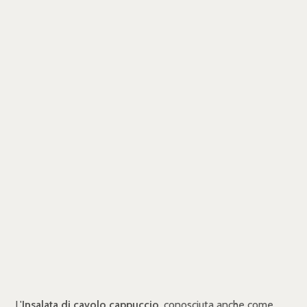
L'
Insalata di cavolo cappuccio
, conosciuta anche come