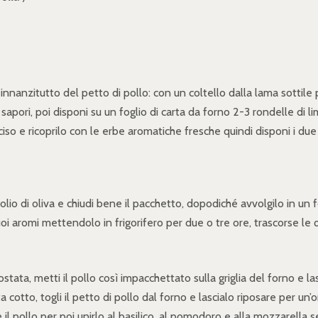
innanzitutto del petto di pollo: con un coltello dalla lama sottile p
i sapori, poi disponi su un foglio di carta da forno 2-3 rondelle di
 e ricoprilo con le erbe aromatiche fresche quindi disponi i due spi
olio di oliva e chiudi bene il pacchetto, dopodiché avvolgilo in un f
oi aromi mettendolo in frigorifero per due o tre ore, trascorse le q
tata, metti il pollo così impacchettato sulla griglia del forno e 
tto, togli il petto di pollo dal forno e lascialo riposare per un’
re il pollo per poi unirlo al basilico, al pomodoro e alla mozzarella 