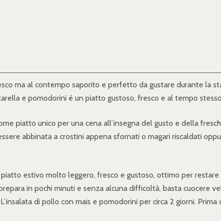
resco ma al contempo saporito e perfetto da gustare durante la st
zzarella e pomodorini è un piatto gustoso, fresco e al tempo stess
e piatto unico per una cena all’insegna del gusto e della fresc
ssere abbinata a crostini appena sfornati o magari riscaldati oppu
piatto estivo molto leggero, fresco e gustoso, ottimo per restare i
repara in pochi minuti e senza alcuna difficoltà, basta cuocere vel
L’insalata di pollo con mais e pomodorini per circa 2 giorni. Prima 