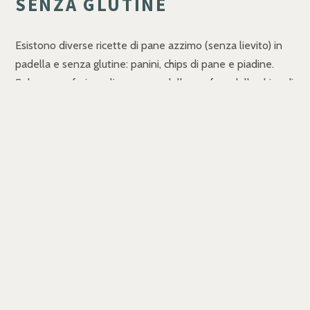
SENZA GLUTINE
Esistono diverse ricette di pane azzimo (senza lievito) in
padella e senza glutine: panini, chips di pane e piadine.
Solo acqua, farina, olio e una padella per fare delle chips di
pane senza lievito e senza glutine deliziose da servire
come snack, aperitivo, ma anche accompagnato a verdure
e minestroni. Oltre la ricetta, che è bene seguire alla
lettera, quello che è importante è la cottura! Piadine
integrali senza glutine con un impasto facile e veloce, da
farcire in mille modi!
PANE ATTIVATO SENZA
LIEVITO, ZUCCHERI E
GLUTINE