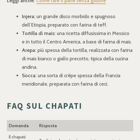
Leggi anche:
Come fare il pane senza glutine
Injera:
un grande disco morbido e spugnoso
dell’Etiopia, preparato con farina di teff.
Tortilla di mais:
una ricetta diffusissima in Messico
e in tutto il Centro America, a base di farina di mais.
Arepa:
più spessa della tortilla, realizzata con farina
di mais bianco o giallo precotto, tipica della cucina
andina.
Socca:
una sorta di crêpe spessa della Francia
meridionale, preparata con farina di ceci.
FAQ SUL CHAPATI
Domanda
Risposta
Il chapati