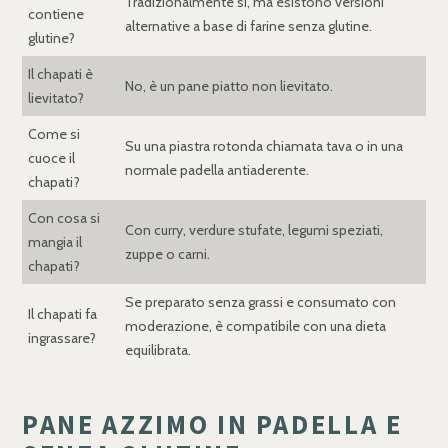
Tradizionalmente sì, ma esistono versioni
contiene
alternative a base di farine senza glutine.
glutine?
Il chapati è
No, è un pane piatto non lievitato.
lievitato?
Come si
Su una piastra rotonda chiamata tava o in una
cuoce il
normale padella antiaderente.
chapati?
Con cosa si
Con curry, verdure stufate, legumi speziati,
mangia il
zuppe o carni.
chapati?
Se preparato senza grassi e consumato con
Il chapati fa
moderazione, è compatibile con una dieta
ingrassare?
equilibrata.
PANE AZZIMO IN PADELLA E