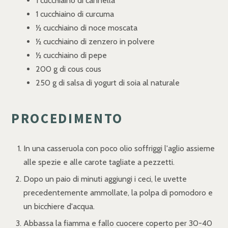
1 cucchiaino di cannella
1 cucchiaino di curcuma
½ cucchiaino di noce moscata
½ cucchiaino di zenzero in polvere
½ cucchiaino di pepe
200 g di cous cous
250 g di salsa di yogurt di soia al naturale
PROCEDIMENTO
In una casseruola con poco olio soffriggi l'aglio assieme
alle spezie e alle carote tagliate a pezzetti.
Dopo un paio di minuti aggiungi i ceci, le uvette
precedentemente ammollate, la polpa di pomodoro e
un bicchiere d'acqua.
Abbassa la fiamma e fallo cuocere coperto per 30-40