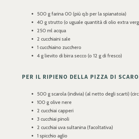
500 g farina 00 (più q.b per la spianatoia)
40 g strutto (o uguale quantità di olio extra verg
250 ml acqua
2 cucchiaini sale
1 cucchiaino zucchero
4 g lievito di birra secco (o 12 g di fresco)
PER IL RIPIENO DELLA PIZZA DI SCARO
500 g scarola (indivia) (al netto degli scarti) (cir
100 g olive nere
2 cucchiai capperi
3 cucchiai pinoli
2 cucchiai uva sultanina (facoltativa)
1 spicchio aglio