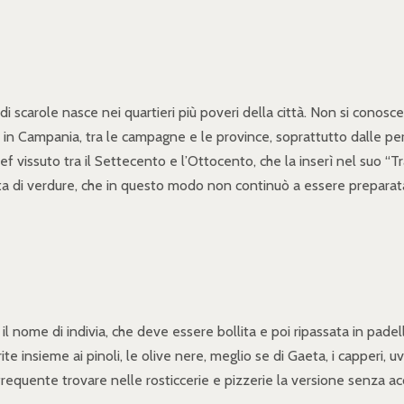
scarole nasce nei quartieri più poveri della città. Non si conosce i
 in Campania, tra le campagne e le province, soprattutto dalle pe
hef vissuto tra il Settecento e l’Ottocento, che la inserì nel suo “T
ta di verdure, che in questo modo non continuò a essere preparat
I
 il nome di indivia, che deve essere bollita e poi ripassata in pa
te insieme ai pinoli, le olive nere, meglio se di Gaeta, i capperi
frequente trovare nelle rosticcerie e pizzerie la versione senza a