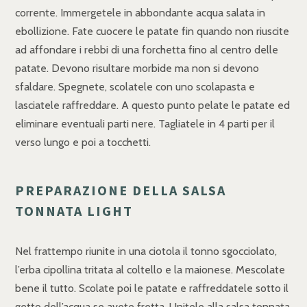
corrente. Immergetele in abbondante acqua salata in
ebollizione. Fate cuocere le patate fin quando non riuscite
ad affondare i rebbi di una forchetta fino al centro delle
patate. Devono risultare morbide ma non si devono
sfaldare. Spegnete, scolatele con uno scolapasta e
lasciatele raffreddare. A questo punto pelate le patate ed
eliminare eventuali parti nere. Tagliatele in 4 parti per il
verso lungo e poi a tocchetti.
PREPARAZIONE DELLA SALSA
TONNATA LIGHT
Nel frattempo riunite in una ciotola il tonno sgocciolato,
l’erba cipollina tritata al coltello e la maionese. Mescolate
bene il tutto. Scolate poi le patate e raffreddatele sotto il
getto dell’acqua se avete fretta. Unitele alla salsa tonnata