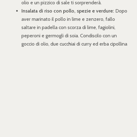
olio e un pizzico di sale ti sorprenderà.
Insalata di riso con pollo, spezie e verdure:
Dopo
aver marinato il pollo in lime e zenzero, fallo
saltare in padella con scorza di lime, fagiolini,
peperoni e germogli di soia. Condiscilo con un
goccio di olio, due cucchiai di curry ed erba cipollina
e uniscilo al riso.
Insalata di riso con melone e speck:
Sì, hai letto
bene. Un abbinamento ardito che creerà un mix
molto fresco e sfizioso. Dopo aver eliminato i semi
dal melone, ricava della palline aiutandoti con uno
scavino o un cucchiaino, uniscile al riso, allo speck
tagliato a striscioline e completa con un'emulsione
di olio, limone e pepe e delle foglioline di menta.
L'insalata di riso di Eataly:
Se invece preferisci i
gusti tradizionali, ecco anche la versione originale, a
base di mais, uova, olive taggiasche, zucchine,