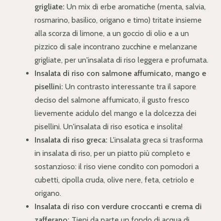
grigliate:
Un mix di erbe aromatiche (menta, salvia,
rosmarino, basilico, origano e timo) tritate insieme
alla scorza di limone, a un goccio di olio e a un
pizzico di sale incontrano zucchine e melanzane
grigliate, per un'insalata di riso leggera e profumata.
Insalata di riso con salmone affumicato, mango e
pisellini:
Un contrasto interessante tra il sapore
deciso del salmone affumicato, il gusto fresco
lievemente acidulo del mango e la dolcezza dei
pisellini. Un'insalata di riso esotica e insolita!
Insalata di riso greca:
L'insalata greca si trasforma
in insalata di riso, per un piatto più completo e
sostanzioso: il riso viene condito con pomodori a
cubetti, cipolla cruda, olive nere, feta, cetriolo e
origano.
Insalata di riso con verdure croccanti e crema di
zafferano:
Tieni da parte un fondo di acqua di