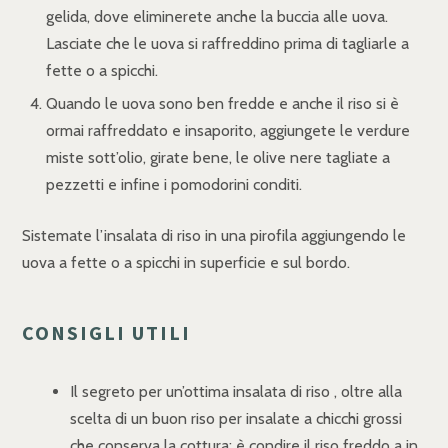
gelida, dove eliminerete anche la buccia alle uova.
Lasciate che le uova si raffreddino prima di tagliarle a
fette o a spicchi.
Quando le uova sono ben fredde e anche il riso si è
ormai raffreddato e insaporito, aggiungete le verdure
miste sott’olio, girate bene, le olive nere tagliate a
pezzetti e infine i pomodorini conditi.
Sistemate l’insalata di riso in una pirofila aggiungendo le
uova a fette o a spicchi in superficie e sul bordo.
CONSIGLI UTILI
Il segreto per un’ottima insalata di riso , oltre alla
scelta di un buon riso per insalate a chicchi grossi
che conserva la cottura; è condire il riso freddo a in