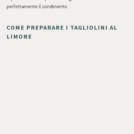
perfettamente il condimento.
COME PREPARARE I TAGLIOLINI AL
LIMONE
Sistema sul fuoco una pentola colma di acqua e portala
al bollore. Nel mentre, ricava la scorza dai limoni, dopo
averli lavati per bene. Fai attenzione a non prelevare
anche l'albedo, ovvero la parte bianca, che risulterebbe
amara.
Unisci le scorze di limone, affinché possano rilasciare
tutto il loro profumo, quindi versa un mestolo di acqua
calda.
Scola i tagliolini leggermente al dente, aggiungi un
mestolino di acqua di cottura, altri 25 grammi di burro e