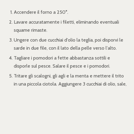
Accendere il forno a 250°.
Lavare accuratamente i filetti, eliminando eventuali
squame rimaste.
Ungere con due cucchiai d'olio la teglia, poi disporvi le
sarde in due file, con il lato della pelle verso l'alto.
Tagliare i pomodori a fette abbastanza sottili e
disporle sul pesce. Salare il pesce e i pomodori.
Tritare gli scalogni, gli agli e la menta e mettere il trito
in una piccola ciotola. Aggiungere 3 cucchiai di olio, sale,
pepe e mescolare bene.
Con un cucchiaino, distribuire il trito sul pesce e sui
pomodori, poi spolverizzarli col pangrattato.
Disporre la griglia del forno al secondo livello a partire
dall'alto e infornare la teglia con le sarde.