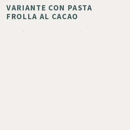
VARIANTE CON PASTA
FROLLA AL CACAO
Per una base più croccante, si può utilizzare una pasta
frolla al cioccolato. Ecco come prepararla:
PASTA FROLLA AL CACAO:
Impastare burro, zucchero e un pizzico di sale.
Aggiungere i tuorli e mescolare, infine incorporare la
farina e il cacao setacciato.
Impastare fino ad ottenere un impasto compatto e
omogeneo.
Avvolgere l'impasto nella pellicola e far riposare in