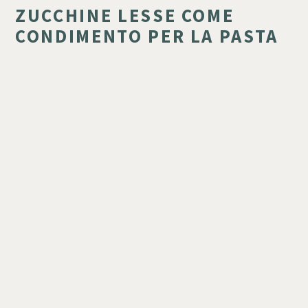
ZUCCHINE LESSE COME
CONDIMENTO PER LA PASTA
Le zucchine lesse possono essere un condimento
eccezionale per la pasta. Prova le tagliatelle con zucchine
e fiori di zucca:
Leggi anche:
Come preparare la Zucchina Fritta Siciliana
Cucina 350 g di tagliatelle in abbondante acqua salata.
Lessa le zucchine in una pentola e, dopo averle
scolate, fai lessare anche 6 fiori di zucca già puliti.
Rosola ½ cipolla abbondante in una padella con 1
cucchiaio d’olio extravergine d'oliva.
Aggiungi 250 ml di panna da cucina e cuoci per circa 7-
10 minuti.