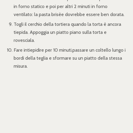
in forno statico e poi per altri 2 minuti in forno
ventilato: la pasta brisèe dovrebbe essere ben dorata.
Togli il cerchio della tortiera quando la torta è ancora
tiepida. Appoggia un piatto piano sulla torta e
rovesciala.
Fare intiepidire per 10 minuti,passare un coltello lungo i
bordi della teglia e sformare su un piatto della stessa
misura.
CONSIGLI E VARIANTI
La tarte tatin alle pesche è buona consumata calda
o tiepida, tuttavia è possibile conservarla per
consumarla fredda.
Servire la tarte tatin alle pesche fresche ancora