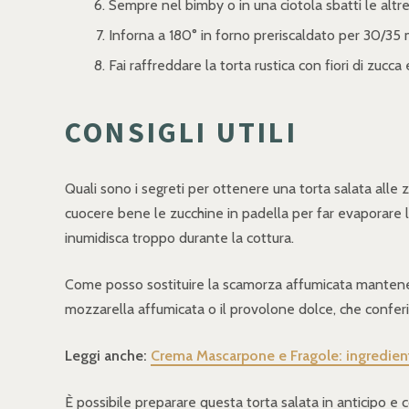
Sempre nel bimby o in una ciotola sbatti le altre
Inforna a 180° in forno preriscaldato per 30/35 m
Fai raffreddare la torta rustica con fiori di zucca
CONSIGLI UTILI
Quali sono i segreti per ottenere una torta salata alle 
cuocere bene le zucchine in padella per far evaporare l'
inumidisca troppo durante la cottura.
Come posso sostituire la scamorza affumicata mantenend
mozzarella affumicata o il provolone dolce, che confer
Leggi anche:
Crema Mascarpone e Fragole: ingredient
È possibile preparare questa torta salata in anticipo e 