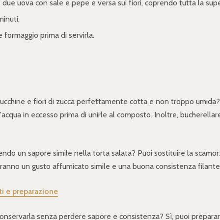
 due uova con sale e pepe e versa sui fiori, coprendo tutta la supe
inuti.
 e formaggio prima di servirla.
zucchine e fiori di zucca perfettamente cotta e non troppo umida? 
acqua in eccesso prima di unirle al composto. Inoltre, bucherellare 
o un sapore simile nella torta salata? Puoi sostituire la scamor
iranno un gusto affumicato simile e una buona consistenza filante
i e preparazione
conservarla senza perdere sapore e consistenza? Sì, puoi preparare 