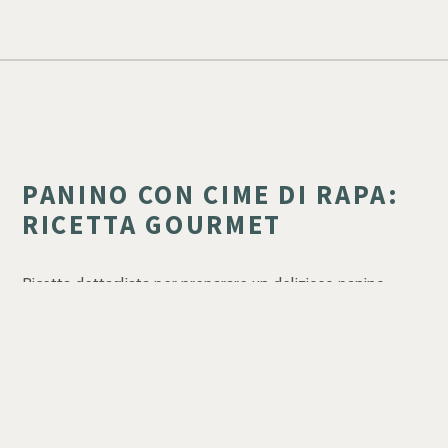
PANINO CON CIME DI RAPA:
RICETTA GOURMET
Ricetta dettagliata per preparare un delizioso panino
gourmet con cime di rapa, perfetto per un pranzo veloce o
una cena informale. Scopri gli ingredienti e i passaggi per
un'esperienza culinaria indimenticabile.